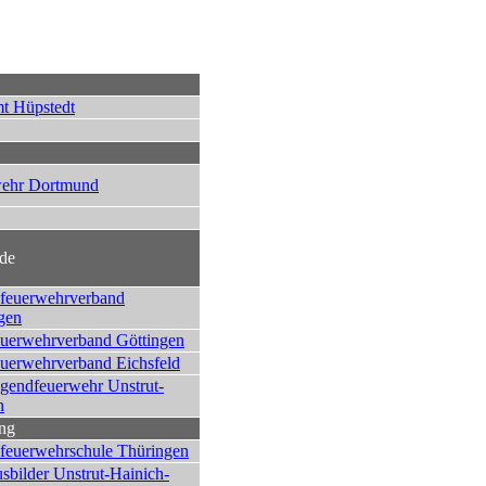
mt Hüpstedt
ehr Dortmund
de
feuerwehrverband
gen
euerwehrverband Göttingen
euerwehrverband Eichsfeld
ugendfeuerwehr Unstrut-
h
ng
feuerwehrschule Thüringen
sbilder Unstrut-Hainich-