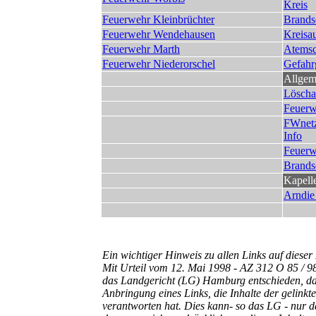
Kreis
Feuerwehr Kleinbrüchter
Brands
Feuerwehr Wendehausen
Kreisau
Feuerwehr Marth
Atemsc
Feuerwehr Niederorschel
Gefahr
Allgem
Löscha
Feuerw
FWnetz
Info
Feuerw
Brands
Kapell
Arndie
Ein wichtiger Hinweis zu allen Links auf dies
Mit Urteil vom 12. Mai 1998 - AZ 312 O 85 / 98
das Landgericht (LG) Hamburg entschieden, da
Anbringung eines Links, die Inhalte der gelinkte
verantworten hat. Dies kann- so das LG - nur 