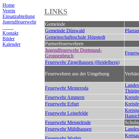
Home
LINKS
Verein
Einsatzabteilung
Jugendfeuerwehr
Gemeinde
Links
Gemeinde Dünwald
Pfarra
Kontakt
Gemeinschaftsschule Hüpstedt
Bilder
Partnerfeuerwehren
Kalender
Jugendfeuerwehr Dortmund-
Feuerw
Groppenbruch
Feuerwehr Ziegelhausen (Heidelberg)
Feuerwehren aus der Umgebung
Verbän
Landes
Feuerwehr Menteroda
Thürin
Feuerwehr Ammern
Kreisf
Feuerwehr Erfurt
Kreisf
Kreisj
Feuerwehr Leinefelde
Hainic
Feuerwehr Mengelrode
Schulu
Feuerwehr Mühlhausen
Landes
Kreisau
Feuerwehr Worbis