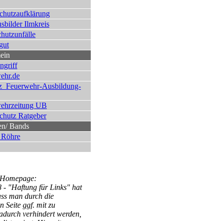
chutzaufklärung
sbilder Ilmkreis
hutzunfälle
gut
ein
ngriff
ehr.de
 Feuerwehr-Ausbildung-
ehrzeitung UB
chutz Ratgeber
en/ Bands
 Röhre
er Homepage:
 - "Haftung für Links" hat
ss man durch die
n Seite ggf. mit zu
dadurch verhindert werden,