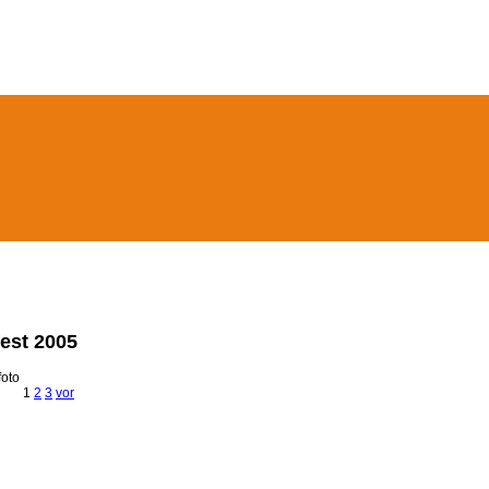
est 2005
foto
1
2
3
vor