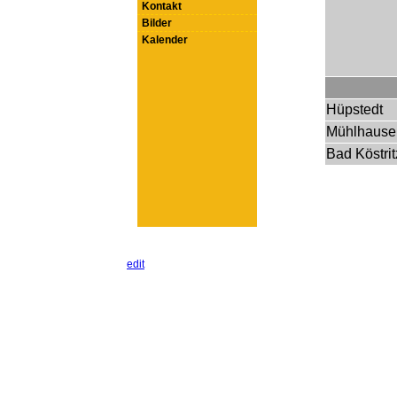
Kontakt
Bilder
Kalender
Hüpstedt
Mühlhausen
Bad Köstri
edit